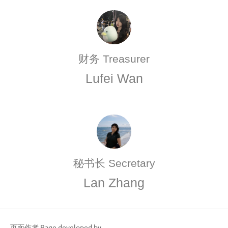
财务 Treasurer
Lufei Wan
秘书长 Secretary
Lan Zhang
页面作者 Page developed by